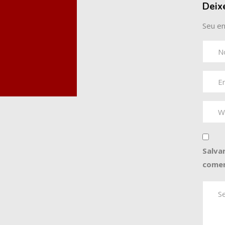
Deix
Seu en
Salva
comen